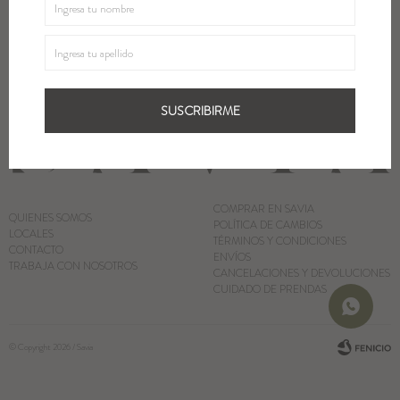
SUSCRIBIRME
Blazers y Chaquetas
Abrigos
SUSCRIBIRME
Ver todo
COMPRAR EN SAVIA
QUIENES SOMOS
POLÍTICA DE CAMBIOS
LOCALES
TÉRMINOS Y CONDICIONES
CONTACTO
ENVÍOS
TRABAJA CON NOSOTROS
CANCELACIONES Y DEVOLUCIONES
CUIDADO DE PRENDAS
© Copyright 2026 / Savia