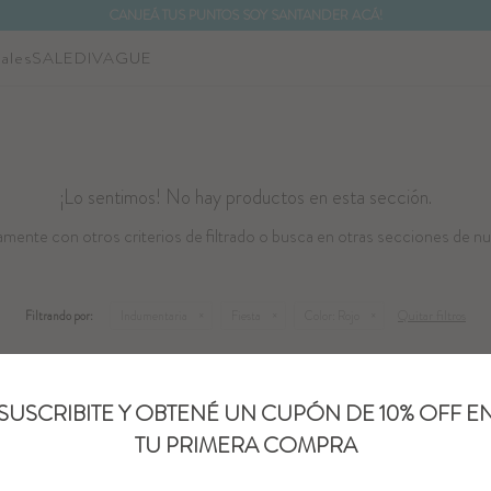
CANJEÁ TUS PUNTOS SOY SANTANDER ACÁ!
ales
SALE
DIVAGUE
¡Lo sentimos! No hay productos en esta sección.
mente con otros criterios de filtrado o busca en otras secciones de nu
Quitar filtros
Filtrando por:
Indumentaria
Fiesta
Color:
Rojo
SUSCRIBITE Y OBTENÉ UN CUPÓN DE 10% OFF E
TU PRIMERA COMPRA