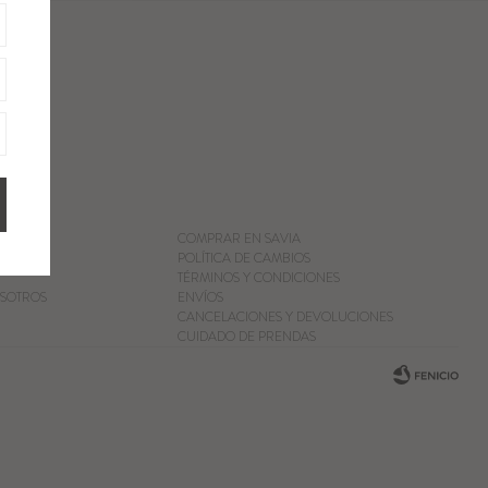
COMPRAR EN SAVIA
POLÍTICA DE CAMBIOS
TÉRMINOS Y CONDICIONES
SOTROS
ENVÍOS
CANCELACIONES Y DEVOLUCIONES
CUIDADO DE PRENDAS