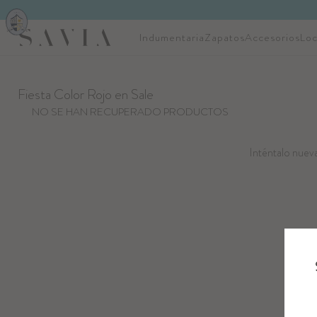
Indumentaria
Zapatos
Accesorios
Loc
Fiesta Color Rojo en Sale
NO SE HAN RECUPERADO PRODUCTOS
Inténtalo nueva