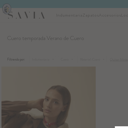
Indumentaria
Zapatos
Accesorios
Loc
Cuero temporada Verano de Cuero
Quitar filtros
Filtrando por:
Indumentaria
Cuero
Material:
Cuero