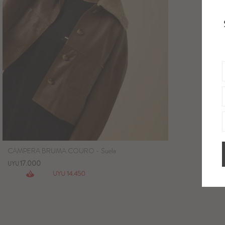
CAMPERA BRUMA COURO - Suela
17.000
UYU
14.450
UYU