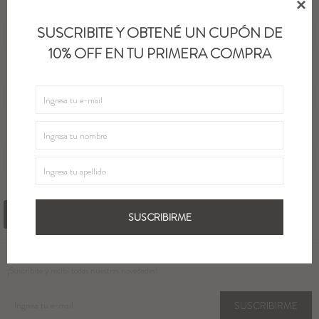

Teléfono
Blazers y Chaquetas
SUSCRIBITE Y OBTENÉ UN CUPÓN DE
10% OFF EN TU PRIMERA COMPRA
Abrigos
Fecha de nacimiento
Ver todo
Adjuntar currículum
SELECCIONAR ARCHIVO
ENVIAR MIS DATOS
SUSCRIBIRME
Newsletter
¡Suscribite y recibí todas nuestras novedades!
SUSCRIBIRME