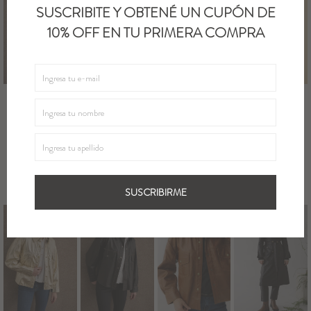
SUSCRIBITE Y OBTENÉ UN CUPÓN DE
10% OFF EN TU PRIMERA COMPRA
CHALECO
CAMPERA
GAMULAN
CAMPERA
EKO - Fur
BRUMA
AMAZING -
BRUMA
Beige
NAPPALAN -
Camel Y Beig
COURO -
Negro
Suela
18.000
22.000
UYU
UYU
21.500
17.000
UYU
UYU
UYU
UYU
15.300
18.700
UYU
UYU
18.275
14.450
SUSCRIBIRME