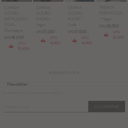
CAMISA
CAMISA
CAMISA
TRENCH
COURO
COURO
COURO
PERFECTION
METALIZADO
SHORT -
SHORT -
- Negro
SS24 -
Negro
Suela
26.500
UYU
Champagne
17.000
17.000
UYU
UYU
UYU
18.000
22.525
UYU
UYU
UYU
14.450
14.450
UYU
15.300
MOSTRANDO
16
DE
16
Newsletter
¡Suscribite y recibí todas nuestras novedades!
SUSCRIBIRME