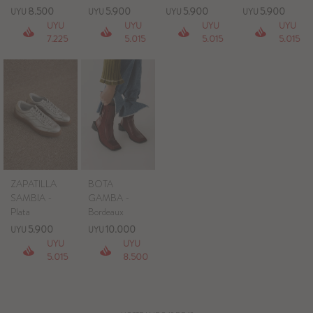
8.500
5.900
5.900
5.900
UYU
UYU
UYU
UYU
UYU
UYU
UYU
UYU
7.225
5.015
5.015
5.015
ZAPATILLA
BOTA
SAMBIA -
GAMBA -
Plata
Bordeaux
5.900
10.000
UYU
UYU
UYU
UYU
5.015
8.500