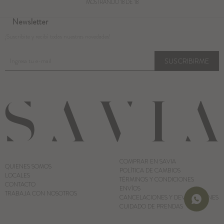
MOSTRANDO
18
DE
18
Newsletter
¡Suscribite y recibí todas nuestras novedades!
SUSCRIBIRME
COMPRAR EN SAVIA
QUIENES SOMOS
POLÍTICA DE CAMBIOS
LOCALES
TÉRMINOS Y CONDICIONES
CONTACTO
ENVÍOS
TRABAJA CON NOSOTROS
CANCELACIONES Y DEVOLUCIONES
CUIDADO DE PRENDAS