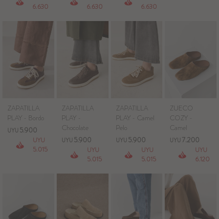
6.630
6.630
6.630
Blazers y Chaquetas
Abrigos
Ver todo
ZAPATILLA
ZAPATILLA
ZAPATILLA
ZUECO
PLAY - Bordo
PLAY -
PLAY - Camel
COZY -
Chocolate
Pelo
Camel
5.900
UYU
5.900
5.900
7.200
UYU
UYU
UYU
UYU
5.015
UYU
UYU
UYU
5.015
5.015
6.120