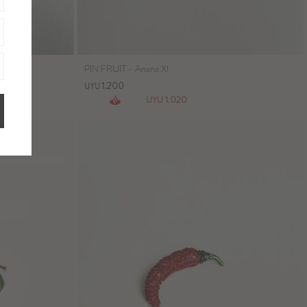
PIN FRUIT - Anana Xl
1.200
UYU
1.020
UYU