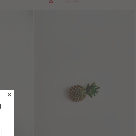
672
UYU

N