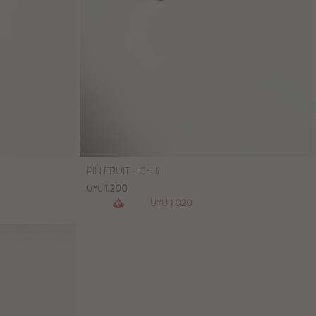
PIN FRUIT - Chilli
1.200
UYU
1.020
UYU