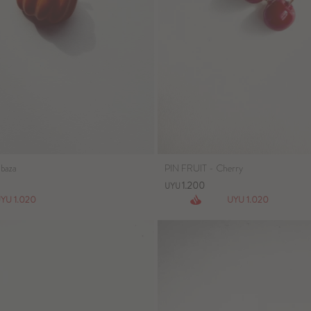
baza
PIN FRUIT - Cherry
1.200
UYU
1.020
1.020
UYU
UYU