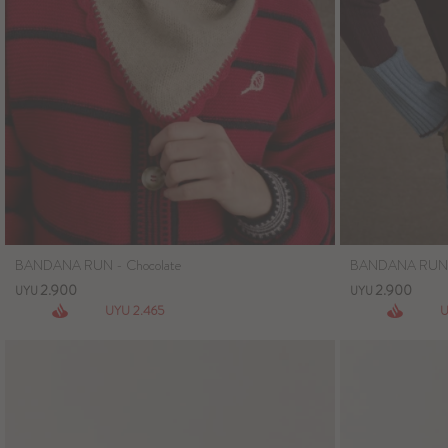
BANDANA RUN - Chocolate
BANDANA RUN 
2.900
2.900
UYU
UYU
2.465
UYU