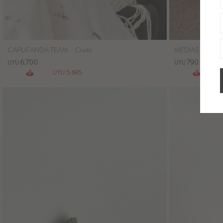
CAPUFANDA TEAM - Crudo
MEDIAS SAVIA T
6.700
790
UYU
UYU
5.695
UYU