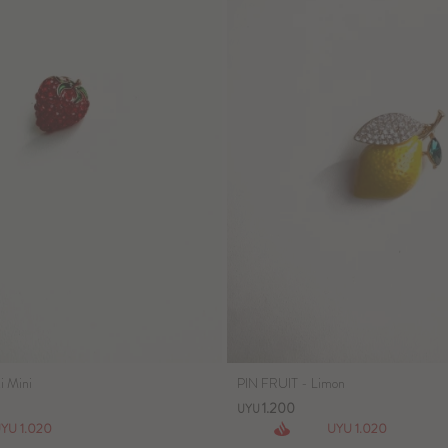
i Mini
PIN FRUIT - Limon
1.200
UYU
1.020
1.020
UYU
UYU