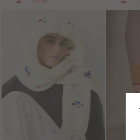
587
UYU