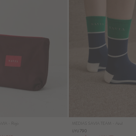
IA - Rojo
MEDIAS SAVIA TEAM - Azul
790
UYU