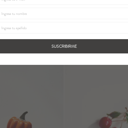
EAM - Rosa
PIN FRUIT - Granada
1.200
UYU
672
1.020
UYU
UYU
SUSCRIBIRME