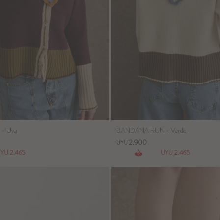
- Uva
BANDANA RUN - Verde
2.900
UYU
2.465
2.465
UYU
UYU