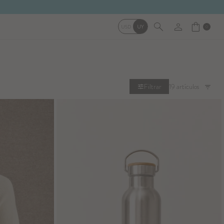
USD
UY
0
19 artículos