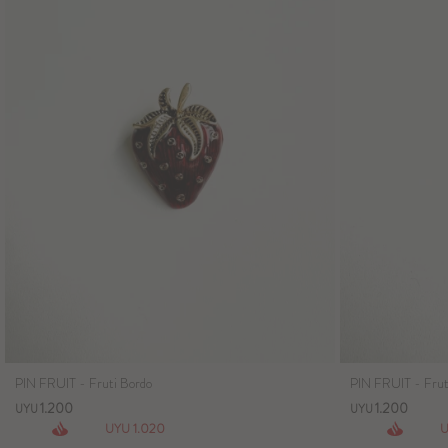
PIN FRUIT - Fruti Bordo
PIN FRUIT - Frut
1.200
1.200
UYU
UYU
1.020
UYU