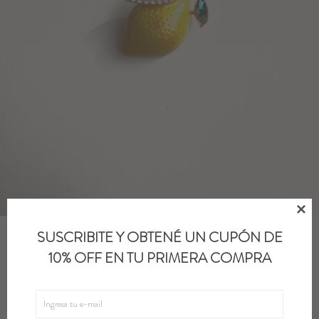
Blazers y Chaquetas
Abrigos
Ver todo

SUSCRIBITE Y OBTENÉ UN CUPÓN DE
PIN FRUIT - Limon
10% OFF EN TU PRIMERA COMPRA
1.200
UYU
1.020
UYU