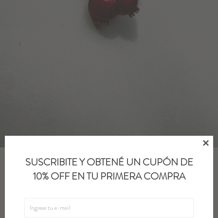
Blazers y Chaquetas
Abrigos
Ver todo

SUSCRIBITE Y OBTENÉ UN CUPÓN DE
PIN FRUIT - Granada
10% OFF EN TU PRIMERA COMPRA
1.200
UYU
1.020
UYU