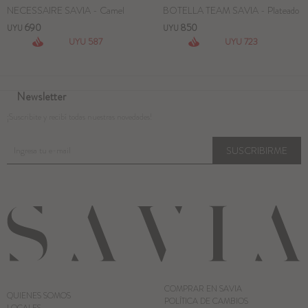
NECESSAIRE SAVIA - Camel
BOTELLA TEAM SAVIA - Plateado
690
850
UYU
UYU
587
723
UYU
UYU
Newsletter
¡Suscribite y recibí todas nuestras novedades!
SUSCRIBIRME
COMPRAR EN SAVIA
QUIENES SOMOS
POLÍTICA DE CAMBIOS
LOCALES