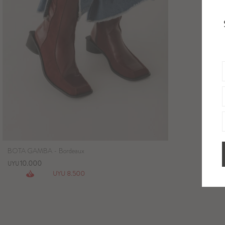
BOTA GAMBA - Bordeaux
10.000
UYU
8.500
UYU