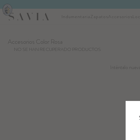
Indumentaria
Zapatos
Accesorios
Loc
Accesorios Color Rosa
NO SE HAN RECUPERADO PRODUCTOS
Inténtalo nueva