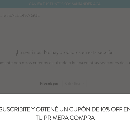
CANJEÁ TUS PUNTOS SOY SANTANDER ACÁ!
ales
SALE
DIVAGUE
¡Lo sentimos! No hay productos en esta sección.
mente con otros criterios de filtrado o busca en otras secciones de nu
Filtrando por:
Color:
Rosa
SUSCRIBITE Y OBTENÉ UN CUPÓN DE 10% OFF E
TU PRIMERA COMPRA