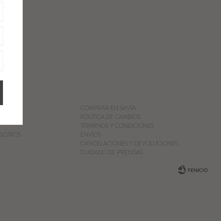
COMPRAR EN SAVIA
POLÍTICA DE CAMBIOS
TÉRMINOS Y CONDICIONES
SOTROS
ENVÍOS
CANCELACIONES Y DEVOLUCIONES
CUIDADO DE PRENDAS