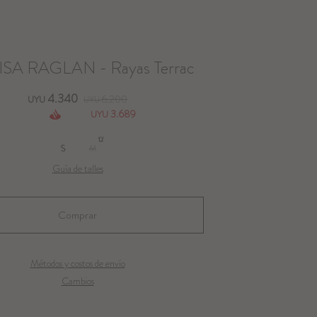
SA RAGLAN - Rayas Terrac
4.340
6.200
UYU
UYU
3.689
UYU
S
M
Guía de talles
Métodos y costos de envío
Cambios