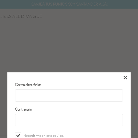
CANJEÁ TUS PUNTOS SOY SANTANDER ACÁ!
ales
SALE
DIVAGUE

Correo electrónico
Contraseña
Recordarme en este equipo.