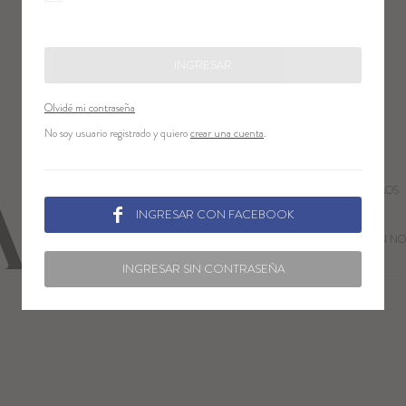
INGRESAR
Olvidé mi contraseña
No soy usuario registrado y quiero
crear una cuenta
.
QUIENES SOMOS
LOCALES

INGRESAR CON FACEBOOK
CONTACTO
TRABAJA CON NO
INGRESAR SIN CONTRASEÑA