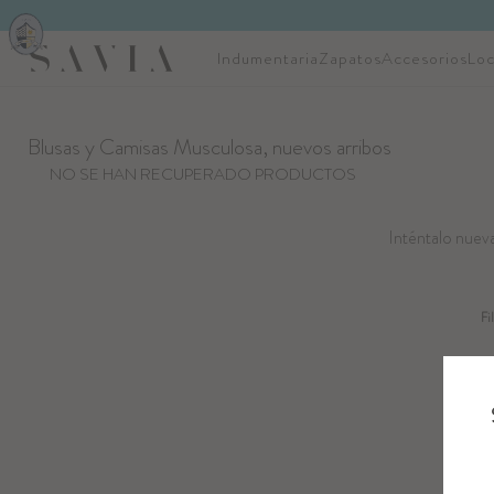
Indumentaria
Zapatos
Accesorios
Loc
Blusas y Camisas Musculosa, nuevos arribos
NO SE HAN RECUPERADO PRODUCTOS
Inténtalo nueva
Fi