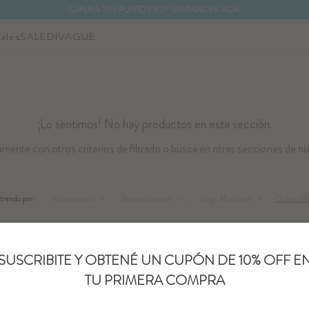
CANJEÁ TUS PUNTOS SOY SANTANDER ACÁ!
ales
SALE
DIVAGUE
¡Lo sentimos! No hay productos en esta sección.
mente con otros criterios de filtrado o busca en otras secciones de nu
Quitar filt
ltrando por:
Indumentaria
Blusas y Camisas
Largo:
Musculosa
SUSCRIBITE Y OBTENÉ UN CUPÓN DE 10% OFF E
TU PRIMERA COMPRA