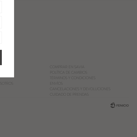
COMPRAR EN SAVIA
POLÍTICA DE CAMBIOS
TÉRMINOS Y CONDICIONES
SOTROS
ENVÍOS
CANCELACIONES Y DEVOLUCIONES
CUIDADO DE PRENDAS