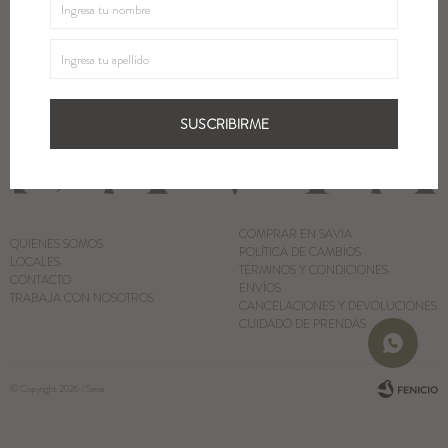
SUSCRIBIRME
Blazers y Chaquetas
Abrigos
SUSCRIBIRME
Ver todo
COMPRAR EN SAVIA
QUIENES SOMOS
POLÍTICA DE CAMBIOS
LOCALES
TÉRMINOS Y CONDICIONES
CONTACTO
ENVÍOS
TRABAJA CON NOSOTROS
CANCELACIONES Y DEVOLUCIONES
CUIDADO DE PRENDAS
© Copyright 2026 / Savia