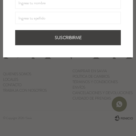
SUSCRIBIRME
Blazers y Chaquetas
Abrigos
SUSCRIBIRME
Ver todo
COMPRAR EN SAVIA
QUIENES SOMOS
POLÍTICA DE CAMBIOS
LOCALES
TÉRMINOS Y CONDICIONES
CONTACTO
ENVÍOS
TRABAJA CON NOSOTROS
CANCELACIONES Y DEVOLUCIONES
CUIDADO DE PRENDAS
© Copyright 2026 / Savia