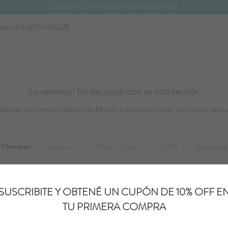
CANJEÁ TUS PUNTOS SOY SANTANDER ACÁ!
ales
SALE
DIVAGUE
¡Lo sentimos! No hay productos en esta sección.
mente con otros criterios de filtrado o busca en otras secciones de nu
Quitar filtros
Filtrando por:
Indumentaria
Blazers y Chaquetas
SAVIA
Te recomendamos quitar:
Indumentaria
Blazers y Chaquetas
SUSCRIBITE Y OBTENÉ UN CUPÓN DE 10% OFF E
TU PRIMERA COMPRA