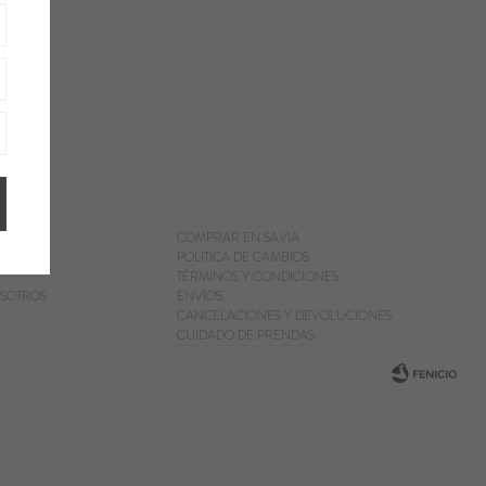
COMPRAR EN SAVIA
POLÍTICA DE CAMBIOS
TÉRMINOS Y CONDICIONES
SOTROS
ENVÍOS
CANCELACIONES Y DEVOLUCIONES
CUIDADO DE PRENDAS