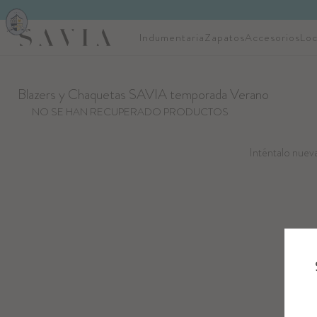
Indumentaria
Zapatos
Accesorios
Loc
Blazers y Chaquetas SAVIA temporada Verano
NO SE HAN RECUPERADO PRODUCTOS
Inténtalo nueva