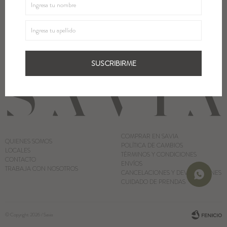
¡Suscribite y recibí todas nuestras novedades!
Blazers y Chaquetas
SUSCRIBIRME
Abrigos
SUSCRIBIRME
Ver todo
COMPRAR EN SAVIA
QUIENES SOMOS
POLÍTICA DE CAMBIOS
LOCALES
TÉRMINOS Y CONDICIONES
CONTACTO
ENVÍOS
TRABAJA CON NOSOTROS
CANCELACIONES Y DEVOLUCIONES
CUIDADO DE PRENDAS
© Copyright 2026 / Savia