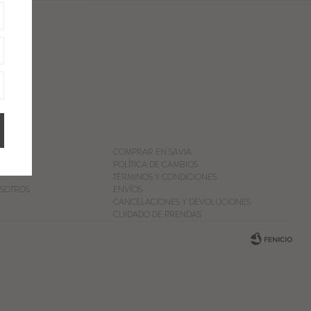
COMPRAR EN SAVIA
POLÍTICA DE CAMBIOS
TÉRMINOS Y CONDICIONES
SOTROS
ENVÍOS
CANCELACIONES Y DEVOLUCIONES
CUIDADO DE PRENDAS