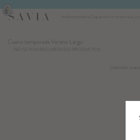
Indumentaria
Zapatos
Accesorios
Loc
Cuero temporada Verano Largo
NO SE HAN RECUPERADO PRODUCTOS
Inténtalo nueva