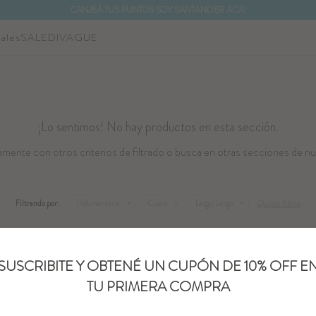
CANJEÁ TUS PUNTOS SOY SANTANDER ACÁ!
ales
SALE
DIVAGUE
¡Lo sentimos! No hay productos en esta sección.
mente con otros criterios de filtrado o busca en otras secciones de nu
Quitar filtros
Filtrando por:
Indumentaria
Cuero
Largo:
Largo
Te recomendamos quitar:
Largo:
Largo
SUSCRIBITE Y OBTENÉ UN CUPÓN DE 10% OFF E
TU PRIMERA COMPRA