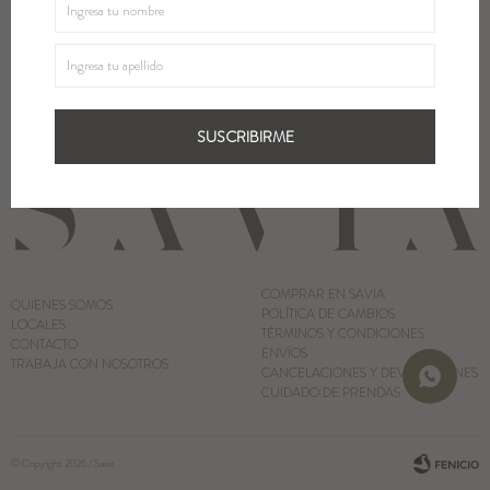
¡Suscribite y recibí todas nuestras novedades!
Blazers y Chaquetas
SUSCRIBIRME
Abrigos
SUSCRIBIRME
Ver todo
COMPRAR EN SAVIA
QUIENES SOMOS
POLÍTICA DE CAMBIOS
LOCALES
TÉRMINOS Y CONDICIONES
CONTACTO
ENVÍOS
TRABAJA CON NOSOTROS
CANCELACIONES Y DEVOLUCIONES
CUIDADO DE PRENDAS
© Copyright 2026 / Savia