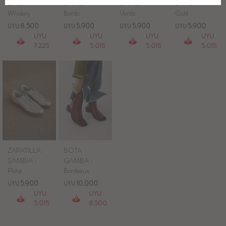
DAILY -
SAMBIA -
SAMBIA -
SAMBIA -
Whiskey
Bordo
Verde
Gold
8.500
5.900
5.900
5.900
UYU
UYU
UYU
UYU
UYU
UYU
UYU
UYU
7.225
5.015
5.015
5.015
ZAPATILLA
BOTA
SAMBIA -
GAMBA -
Plata
Bordeaux
5.900
10.000
UYU
UYU
UYU
UYU
5.015
8.500