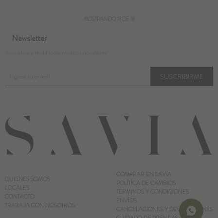
MOSTRANDO
18
DE
18
Newsletter
¡Suscribite y recibí todas nuestras novedades!
SUSCRIBIRME
COMPRAR EN SAVIA
QUIENES SOMOS
POLÍTICA DE CAMBIOS
LOCALES
TÉRMINOS Y CONDICIONES
CONTACTO
ENVÍOS
TRABAJA CON NOSOTROS
CANCELACIONES Y DEVOLUCIONES