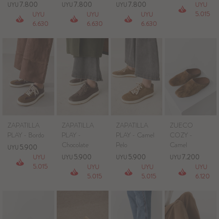
7.800
7.800
7.800
UYU
UYU
UYU
UYU
5.015
UYU
UYU
UYU
Blazers y Chaquetas
6.630
6.630
6.630
Abrigos
Ver todo
ZAPATILLA
ZAPATILLA
ZAPATILLA
ZUECO
PLAY - Bordo
PLAY -
PLAY - Camel
COZY -
Chocolate
Pelo
Camel
5.900
UYU
5.900
5.900
7.200
UYU
UYU
UYU
UYU
5.015
UYU
UYU
UYU
5.015
5.015
6.120