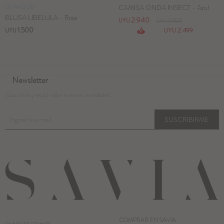
DI VA GUE!
CAMISA ONDA INSECT - Azul
BLUSA LIBELULA - Rosa
2.940
UYU
4.900
UYU
1.500
2.499
UYU
UYU
Newsletter
¡Suscribite y recibí todas nuestras novedades!
SUSCRIBIRME
COMPRAR EN SAVIA