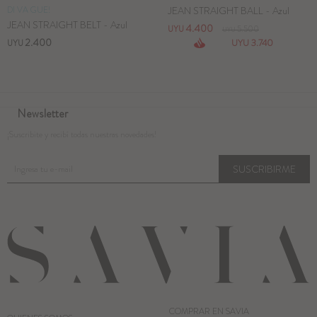
DI VA GUE!
JEAN STRAIGHT BALL - Azul
JEAN STRAIGHT BELT - Azul
4.400
UYU
5.500
UYU
2.400
3.740
UYU
UYU
Newsletter
¡Suscribite y recibí todas nuestras novedades!
SUSCRIBIRME
COMPRAR EN SAVIA