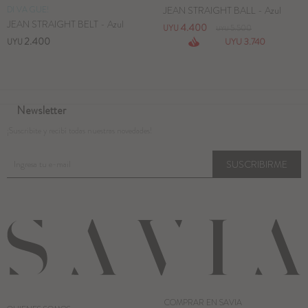
DI VA GUE!
JEAN STRAIGHT BALL - Azul
JEAN STRAIGHT BELT - Azul
4.400
UYU
5.500
UYU
2.400
3.740
UYU
UYU
Newsletter
¡Suscribite y recibí todas nuestras novedades!
SUSCRIBIRME
COMPRAR EN SAVIA