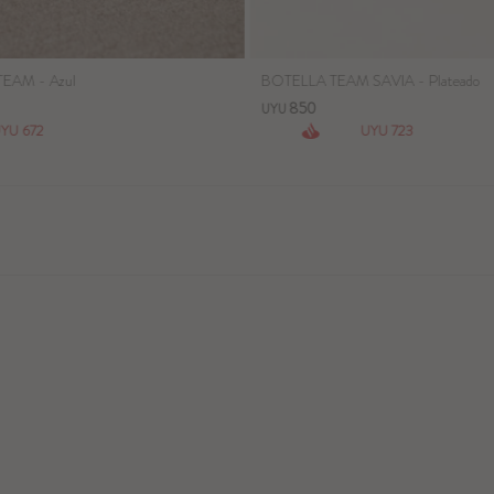
EAM - Azul
BOTELLA TEAM SAVIA - Plateado
850
UYU
672
723
UYU
UYU