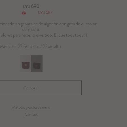
690
UYU
587
UYU
ionado en gabardina de algodón con grifa de cuero en
delantera.
olores para hacerlo divertido. El que toca toca ;)
Medidas: 27,5cm alto / 22cm alto.
Métodos y costos de envío
Cambios