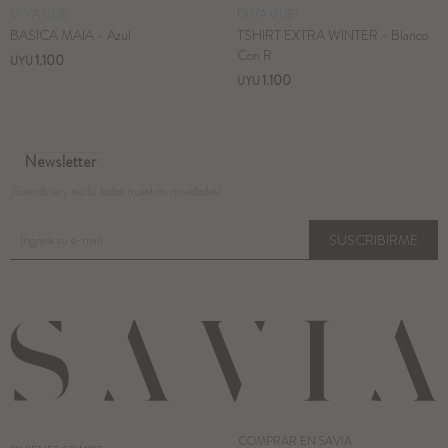
DI VA GUE!
DI VA GUE!
BASICA MAIA - Azul
TSHIRT EXTRA WINTER - Blanco
Con R
1.100
UYU
1.100
UYU
Newsletter
¡Suscribite y recibí todas nuestras novedades!
SUSCRIBIRME
COMPRAR EN SAVIA