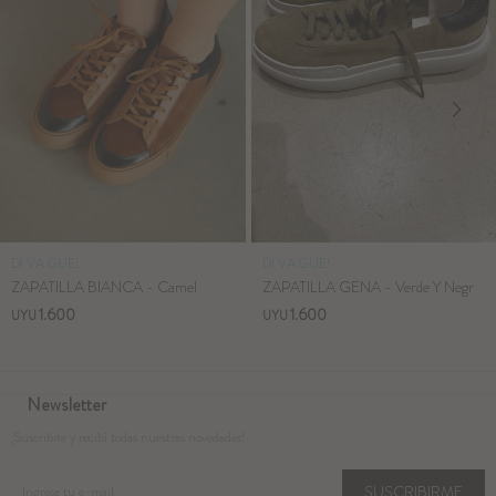
DI VA GUE!
DI VA GUE!
ZAPATILLA BIANCA - Camel
ZAPATILLA GENA - Verde Y Negr
1.600
1.600
UYU
UYU
Newsletter
¡Suscribite y recibí todas nuestras novedades!
SUSCRIBIRME