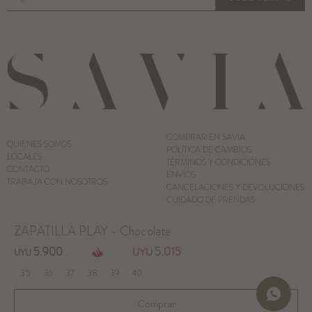
COMPRAR EN SAVIA
QUIENES SOMOS
POLÍTICA DE CAMBIOS
LOCALES
TÉRMINOS Y CONDICIONES
CONTACTO
ENVÍOS
TRABAJA CON NOSOTROS
CANCELACIONES Y DEVOLUCIONES
CUIDADO DE PRENDAS
ZAPATILLA PLAY - Chocolate
© Copyright 2026 / Savia
5.900
5.015
UYU
UYU
35
36
37
38
39
40