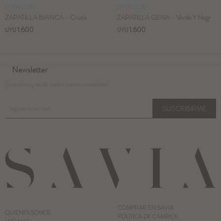
DI VA GUE!
DI VA GUE!
ZAPATILLA BIANCA - Cruda
ZAPATILLA GENA - Verde Y Negr
1.600
1.600
UYU
UYU
Newsletter
¡Suscribite y recibí todas nuestras novedades!
SUSCRIBIRME
COMPRAR EN SAVIA
QUIENES SOMOS
POLÍTICA DE CAMBIOS