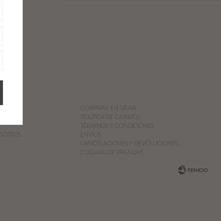
COMPRAR EN SAVIA
POLÍTICA DE CAMBIOS
TÉRMINOS Y CONDICIONES
SOTROS
ENVÍOS
CANCELACIONES Y DEVOLUCIONES
CUIDADO DE PRENDAS