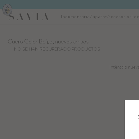
Indumentaria
Zapatos
Accesorios
Loc
Cuero Color Beige, nuevos arribos
NO SE HAN RECUPERADO PRODUCTOS
Inténtalo nueva