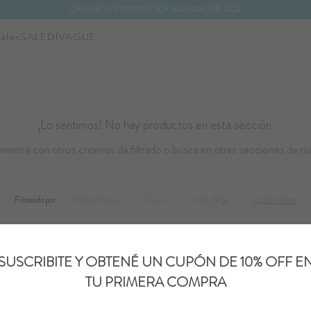
CANJEÁ TUS PUNTOS SOY SANTANDER ACÁ!
ales
SALE
DIVAGUE
¡Lo sentimos! No hay productos en esta sección.
mente con otros criterios de filtrado o busca en otras secciones de nu
Quitar filtros
Filtrando por:
Indumentaria
Cuero
Color:
Beige
SUSCRIBITE Y OBTENÉ UN CUPÓN DE 10% OFF E
TU PRIMERA COMPRA