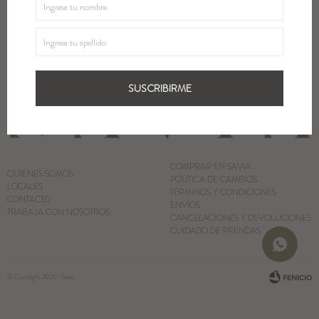
SUSCRIBIRME
Blazers y Chaquetas
Abrigos
SUSCRIBIRME
Ver todo
COMPRAR EN SAVIA
QUIENES SOMOS
POLÍTICA DE CAMBIOS
LOCALES
TÉRMINOS Y CONDICIONES
CONTACTO
ENVÍOS
TRABAJA CON NOSOTROS
CANCELACIONES Y DEVOLUCIONES
CUIDADO DE PRENDAS
© Copyright 2026 / Savia