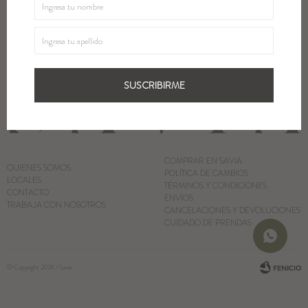
SUSCRIBIRME
Blazers y Chaquetas
Abrigos
SUSCRIBIRME
Ver todo
COMPRAR EN SAVIA
QUIENES SOMOS
POLÍTICA DE CAMBIOS
LOCALES
TÉRMINOS Y CONDICIONES
CONTACTO
ENVÍOS
TRABAJA CON NOSOTROS
CANCELACIONES Y DEVOLUCIONES
CUIDADO DE PRENDAS
© Copyright 2026 / Savia