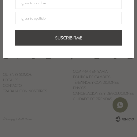
SUSCRIBIRME
Blazers y Chaquetas
Abrigos
SUSCRIBIRME
Ver todo
COMPRAR EN SAVIA
QUIENES SOMOS
POLÍTICA DE CAMBIOS
LOCALES
TÉRMINOS Y CONDICIONES
CONTACTO
ENVÍOS
TRABAJA CON NOSOTROS
CANCELACIONES Y DEVOLUCIONES
CUIDADO DE PRENDAS
© Copyright 2026 / Savia