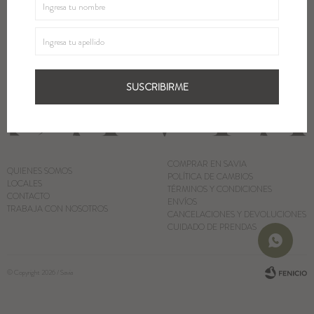
SUSCRIBIRME
Blazers y Chaquetas
Abrigos
SUSCRIBIRME
Ver todo
COMPRAR EN SAVIA
QUIENES SOMOS
POLÍTICA DE CAMBIOS
LOCALES
TÉRMINOS Y CONDICIONES
CONTACTO
ENVÍOS
TRABAJA CON NOSOTROS
CANCELACIONES Y DEVOLUCIONES
CUIDADO DE PRENDAS
© Copyright 2026 / Savia