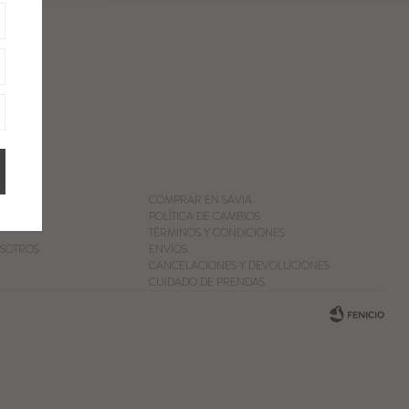
COMPRAR EN SAVIA
POLÍTICA DE CAMBIOS
TÉRMINOS Y CONDICIONES
SOTROS
ENVÍOS
CANCELACIONES Y DEVOLUCIONES
CUIDADO DE PRENDAS