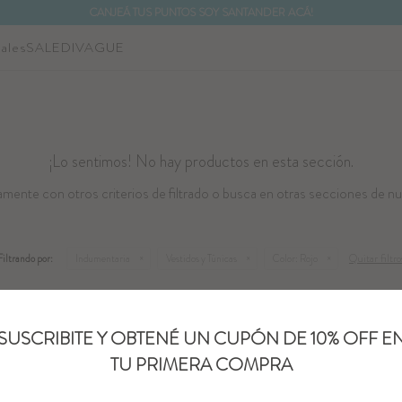
CANJEÁ TUS PUNTOS SOY SANTANDER ACÁ!
ales
SALE
DIVAGUE
¡Lo sentimos! No hay productos en esta sección.
mente con otros criterios de filtrado o busca en otras secciones de nu
Quitar filtro
Filtrando por:
Indumentaria
Vestidos y Túnicas
Color:
Rojo
SUSCRIBITE Y OBTENÉ UN CUPÓN DE 10% OFF E
TU PRIMERA COMPRA