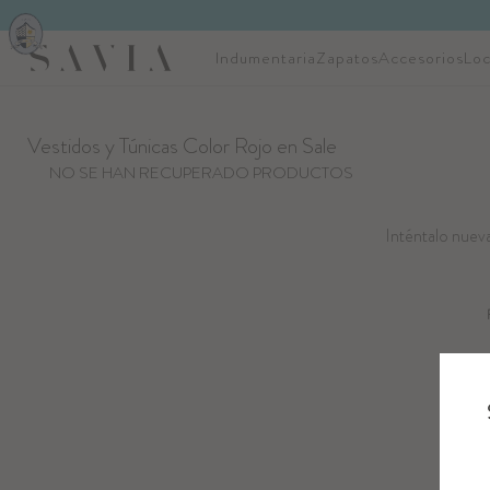
Indumentaria
Zapatos
Accesorios
Loc
Vestidos y Túnicas Color Rojo en Sale
NO SE HAN RECUPERADO PRODUCTOS
Inténtalo nueva