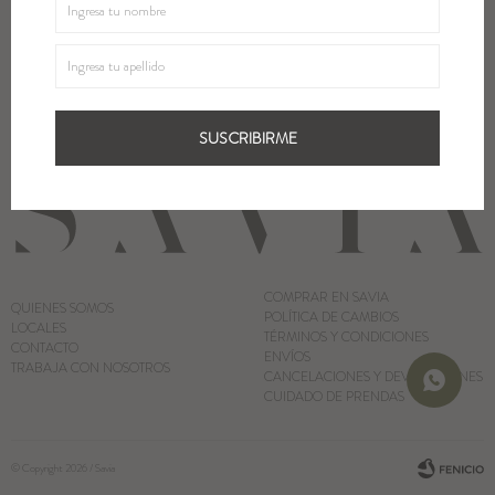
¡Suscribite y recibí todas nuestras novedades!
Blazers y Chaquetas
SUSCRIBIRME
Abrigos
SUSCRIBIRME
Ver todo
COMPRAR EN SAVIA
QUIENES SOMOS
POLÍTICA DE CAMBIOS
LOCALES
TÉRMINOS Y CONDICIONES
CONTACTO
ENVÍOS
TRABAJA CON NOSOTROS
CANCELACIONES Y DEVOLUCIONES
CUIDADO DE PRENDAS
© Copyright 2026 / Savia