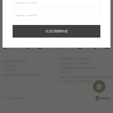
SUSCRIBIRME
Blazers y Chaquetas
Abrigos
SUSCRIBIRME
Ver todo
COMPRAR EN SAVIA
QUIENES SOMOS
POLÍTICA DE CAMBIOS
LOCALES
TÉRMINOS Y CONDICIONES
CONTACTO
ENVÍOS
TRABAJA CON NOSOTROS
CANCELACIONES Y DEVOLUCIONES
CUIDADO DE PRENDAS
© Copyright 2026 / Savia