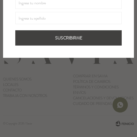
Blazers y Chaquetas
SUSCRIBIRME
Abrigos
SUSCRIBIRME
Ver todo
COMPRAR EN SAVIA
QUIENES SOMOS
POLÍTICA DE CAMBIOS
LOCALES
TÉRMINOS Y CONDICIONES
CONTACTO
ENVÍOS
TRABAJA CON NOSOTROS
CANCELACIONES Y DEVOLUCIONES
CUIDADO DE PRENDAS
© Copyright 2026 / Savia