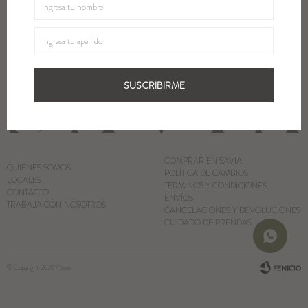
SUSCRIBIRME
Blazers y Chaquetas
Abrigos
SUSCRIBIRME
Ver todo
COMPRAR EN SAVIA
QUIENES SOMOS
POLÍTICA DE CAMBIOS
LOCALES
TÉRMINOS Y CONDICIONES
CONTACTO
ENVÍOS
TRABAJA CON NOSOTROS
CANCELACIONES Y DEVOLUCIONES
CUIDADO DE PRENDAS
© Copyright 2026 / Savia