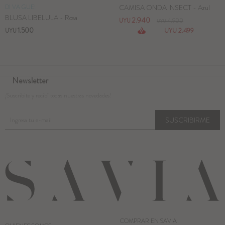
DI VA GUE!
CAMISA ONDA INSECT - Azul
BLUSA LIBELULA - Rosa
2.940
UYU
4.900
UYU
1.500
2.499
UYU
UYU
Newsletter
¡Suscribite y recibí todas nuestras novedades!
SUSCRIBIRME
COMPRAR EN SAVIA