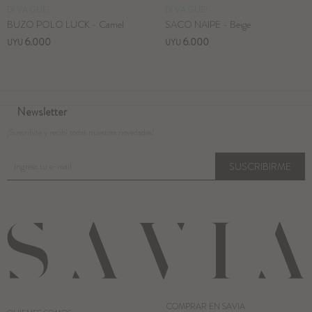
DI VA GUE!
DI VA GUE!
BUZO POLO LUCK - Camel
SACO NAIPE - Beige
6.000
6.000
UYU
UYU
Newsletter
¡Suscribite y recibí todas nuestras novedades!
SUSCRIBIRME
COMPRAR EN SAVIA