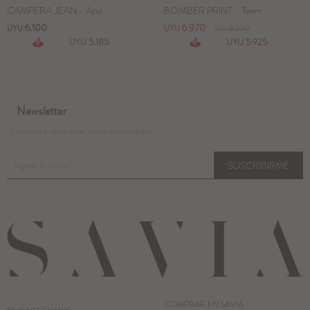
CAMPERA JEAN - Azul
BOMBER PRINT - Team
6.100
6.970
UYU
UYU
8.200
UYU
5.185
5.925
UYU
UYU
Newsletter
¡Suscribite y recibí todas nuestras novedades!
SUSCRIBIRME
COMPRAR EN SAVIA