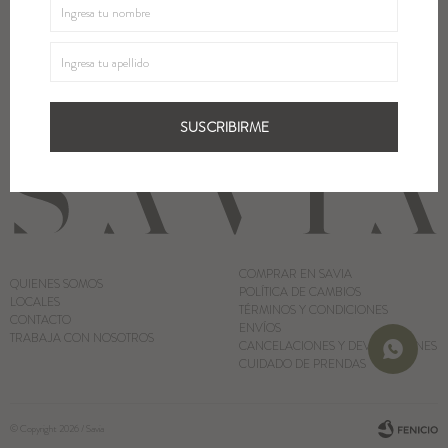
¡Suscribite y recibí todas nuestras novedades!
Blazers y Chaquetas
SUSCRIBIRME
Abrigos
SUSCRIBIRME
Ver todo
COMPRAR EN SAVIA
QUIENES SOMOS
POLÍTICA DE CAMBIOS
LOCALES
TÉRMINOS Y CONDICIONES
CONTACTO
ENVÍOS
TRABAJA CON NOSOTROS
CANCELACIONES Y DEVOLUCIONES
CUIDADO DE PRENDAS
© Copyright 2026 / Savia