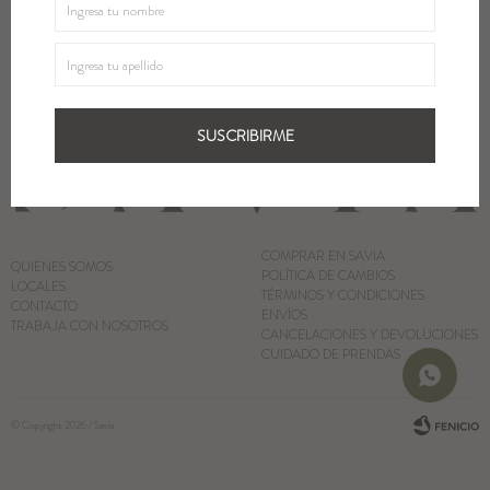
SUSCRIBIRME
Blazers y Chaquetas
Abrigos
SUSCRIBIRME
Ver todo
COMPRAR EN SAVIA
QUIENES SOMOS
POLÍTICA DE CAMBIOS
LOCALES
TÉRMINOS Y CONDICIONES
CONTACTO
ENVÍOS
TRABAJA CON NOSOTROS
CANCELACIONES Y DEVOLUCIONES
CUIDADO DE PRENDAS
© Copyright 2026 / Savia