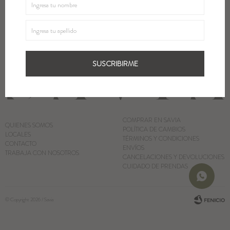
SUSCRIBIRME
Blazers y Chaquetas
Abrigos
SUSCRIBIRME
Ver todo
COMPRAR EN SAVIA
QUIENES SOMOS
POLÍTICA DE CAMBIOS
LOCALES
TÉRMINOS Y CONDICIONES
CONTACTO
ENVÍOS
TRABAJA CON NOSOTROS
CANCELACIONES Y DEVOLUCIONES
CUIDADO DE PRENDAS
© Copyright 2026 / Savia