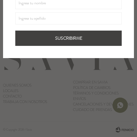
¡Suscribite y recibí todas nuestras novedades!
Blazers y Chaquetas
SUSCRIBIRME
Abrigos
SUSCRIBIRME
Ver todo
COMPRAR EN SAVIA
QUIENES SOMOS
POLÍTICA DE CAMBIOS
LOCALES
TÉRMINOS Y CONDICIONES
CONTACTO
ENVÍOS
TRABAJA CON NOSOTROS
CANCELACIONES Y DEVOLUCIONES
CUIDADO DE PRENDAS
© Copyright 2026 / Savia