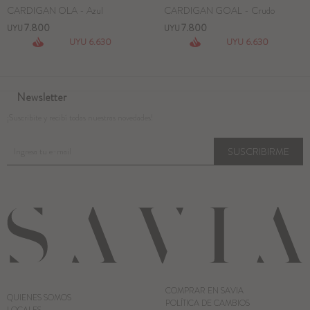
CARDIGAN OLA - Azul
CARDIGAN GOAL - Crudo
7.800
7.800
UYU
UYU
6.630
6.630
UYU
UYU
Newsletter
¡Suscribite y recibí todas nuestras novedades!
SUSCRIBIRME
COMPRAR EN SAVIA
QUIENES SOMOS
POLÍTICA DE CAMBIOS
LOCALES