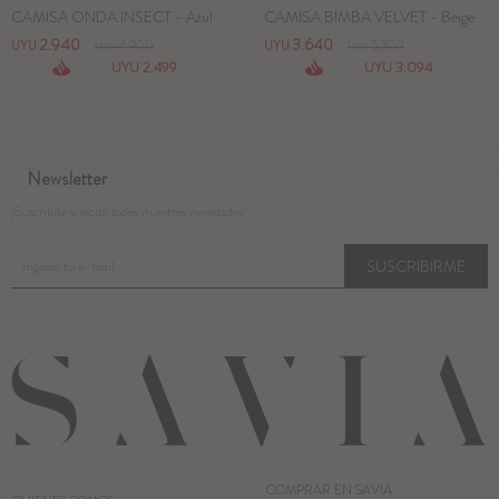
CAMISA ONDA INSECT - Azul
CAMISA BIMBA VELVET - Beige
2.940
3.640
UYU
4.900
UYU
5.200
UYU
UYU
2.499
3.094
UYU
UYU
Newsletter
¡Suscribite y recibí todas nuestras novedades!
SUSCRIBIRME
COMPRAR EN SAVIA