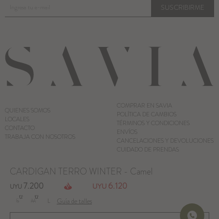
SUSCRIBIRME
COMPRAR EN SAVIA
QUIENES SOMOS
POLÍTICA DE CAMBIOS
LOCALES
TÉRMINOS Y CONDICIONES
CONTACTO
ENVÍOS
TRABAJA CON NOSOTROS
CANCELACIONES Y DEVOLUCIONES
CUIDADO DE PRENDAS
CARDIGAN TERRO WINTER - Camel
© Copyright 2026 / Savia
7.200
6.120
UYU
UYU
Guía de talles
S
M
L