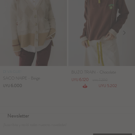
DI VA GUE!
BUZO TRAIN - Chocolate
SACO NAIPE - Beige
6.120
UYU
7.200
UYU
6.000
5.202
UYU
UYU
Newsletter
¡Suscribite y recibí todas nuestras novedades!