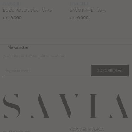
DI VA GUE!
DI VA GUE!
BUZO POLO LUCK - Camel
SACO NAIPE - Beige
6.000
6.000
UYU
UYU
Newsletter
¡Suscribite y recibí todas nuestras novedades!
SUSCRIBIRME
COMPRAR EN SAVIA